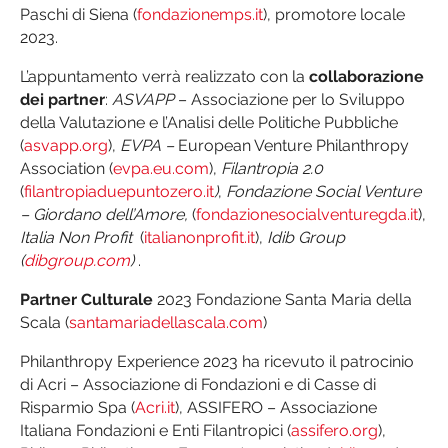
Paschi di Siena (
fondazionemps.it
), promotore locale
2023.
L’appuntamento verrà realizzato con la
collaborazione
dei partner
:
ASVAPP
– Associazione per lo Sviluppo
della Valutazione e l’Analisi delle Politiche Pubbliche
(
asvapp.org
),
EVPA –
European Venture Philanthropy
Association (
evpa.eu.com
),
Filantropia 2.0
(
filantropiaduepuntozero.it
)
,
Fondazione Social Venture
– Giordano dell’Amore,
(
fondazionesocialventuregda.it
),
Italia Non Profit
(
italianonprofit.it
),
Idib Group
(
dibgroup.com
)
.
Partner Culturale
2023 Fondazione Santa Maria della
Scala (
santamariadellascala.com
)
Philanthropy Experience 2023 ha ricevuto il patrocinio
di Acri – Associazione di Fondazioni e di Casse di
Risparmio Spa (
Acri.it
), ASSIFERO – Associazione
Italiana Fondazioni e Enti Filantropici (
assifero.org
),