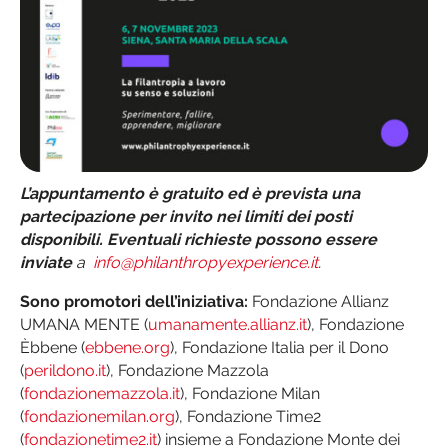
L’appuntamento è gratuito ed è prevista una
partecipazione per invito nei limiti dei posti
disponibili. Eventuali richieste possono essere
inviate
a
info@philanthropyexperience.it
.
Sono promotori dell’iniziativa:
Fondazione Allianz
UMANA MENTE (
umanamente.allianz.it
), Fondazione
Èbbene (
ebbene.org
), Fondazione Italia per il Dono
(
perildono.it
), Fondazione Mazzola
(
fondazionemazzola.it
), Fondazione Milan
(
fondazionemilan.org
), Fondazione Time2
(
fondazionetime2.it
) insieme a Fondazione Monte dei