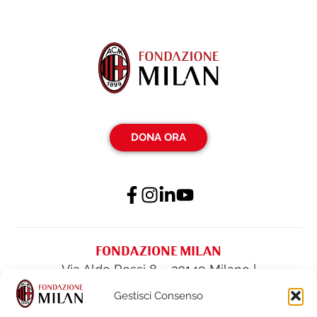
DONA ORA
FONDAZIONE MILAN
Via Aldo Rossi 8 – 20149 Milano |
fondazione@acmilan.com
| Tel
(+39) 02-
Gestisci Consenso
62284522
| Fax (+39) 02-62284551